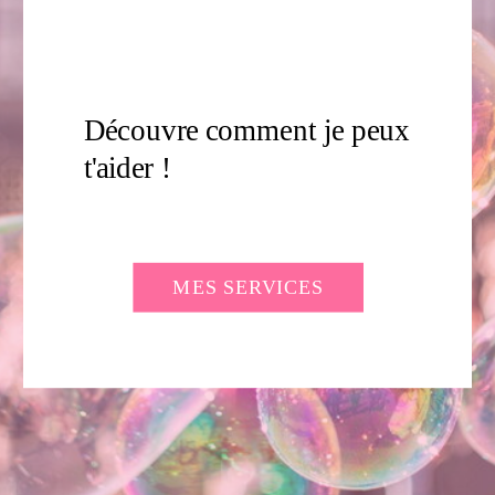
PRÊTE À
ACTIVER TA VIE
?
Découvre comment je peux
t'aider !
MES SERVICES